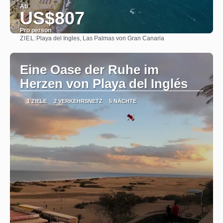
Ab
US$807
Pro person
ZIEL:
Playa del Ingles, Las Palmas von Gran Canaria
Sehen
Eine Oase der Ruhe im
Herzen von Playa del Inglés
1 ZIELE
2 VERKEHRSNETZ
5 NÄCHTE