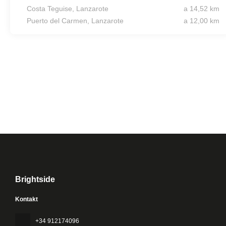
Costa Teguise, Lanzarote
a 14,52 km
Puerto del Carmen, Lanzarote
a 12,00 km
Brightside
Kontakt
+34 912174096