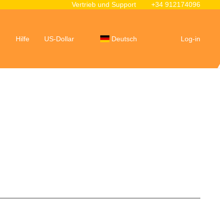
Vertrieb und Support
+34 912174096
Hilfe
US-Dollar
Deutsch
Log-in
Ein Auto mieten
Route