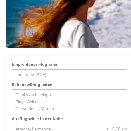
Empfohlener Flughafen
Lanzarote (ACE)
Sehenswürdigkeiten
Chinijo Archipelago
Playa Chica
Cueva de los Verdes
Ausflugsziele in der Nähe
Arrecife, Lanzarote
a 10,60 km